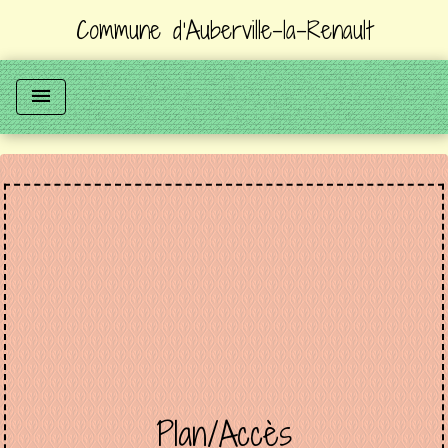
Commune d'Auberville-la-Renault
menu
Plan/Accès