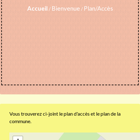
Accueil
Bienvenue
Plan/Accès
/
/
Vous trouverez ci-joint le plan d'accès et le plan de la
commune.