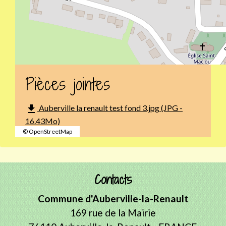
Pièces jointes
file_download
Auberville la renault test fond 3.jpg (JPG -
16.43Mo)
© OpenStreetMap
Contacts
Commune d'Auberville-la-Renault
169 rue de la Mairie