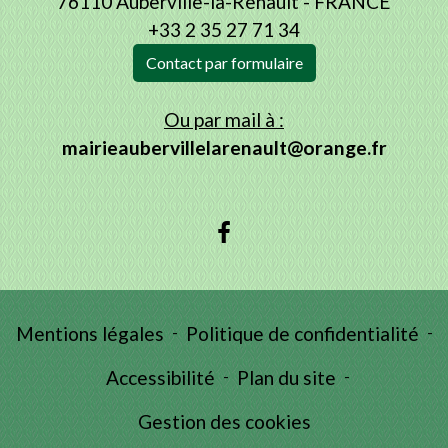
76110 Auberville-la-Renault - FRANCE
+33 2 35 27 71 34
Contact par formulaire
Ou par mail à :
mairieaubervillelarenault@orange.fr
Mentions légales
-
Politique de confidentialité
-
Accessibilité
-
Plan du site
-
Gestion des cookies