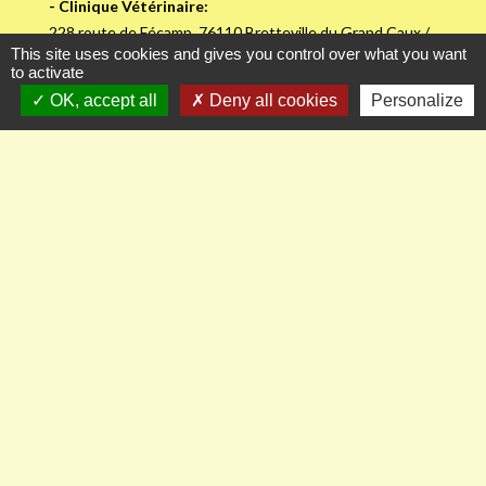
- Clinique Vétérinaire:
228 route de Fécamp, 76110 Bretteville du Grand Caux /
This site uses cookies and gives you control over what you want
02.35.27.71.24.
to activate
OK, accept all
Deny all cookies
Personalize
Contacts
Commune d'Auberville-la-Renault
169 rue de la Mairie
76110 Auberville-la-Renault - FRANCE
+33 2 35 27 71 34
Contact par formulaire
Ou par mail à :