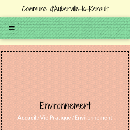
Commune d'Auberville-la-Renault
menu
Environnement
Accueil
Vie Pratique
Environnement
/
/