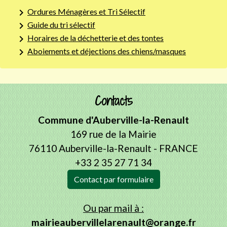
keyboard_arrow_right
Ordures Ménagères et Tri Sélectif
keyboard_arrow_right
Guide du tri sélectif
keyboard_arrow_right
Horaires de la déchetterie et des tontes
keyboard_arrow_right
Aboiements et déjections des chiens/masques
Contacts
Commune d'Auberville-la-Renault
169 rue de la Mairie
76110 Auberville-la-Renault - FRANCE
+33 2 35 27 71 34
Contact par formulaire
Ou par mail à :
mairieaubervillelarenault@orange.fr