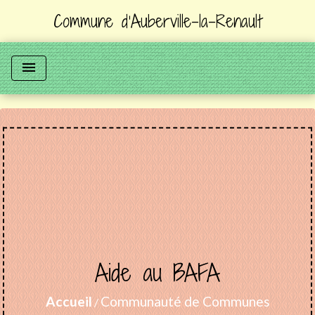
Commune d'Auberville-la-Renault
menu
Aide au BAFA
Accueil
Communauté de Communes
/