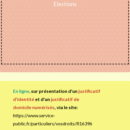
Elections
En ligne
,
sur présentation d'un
ju
stificatif
d'identité
et d'un
justificatif de
domicile numérisés
, via le site:
https://www.service-
public.fr/particuliers/vosdroits/R16396