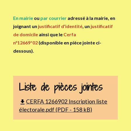
En mairie
ou
par courrier
adressé à la mairie, en
joignant un
justificatif d'identité
, un
justificatif
de domicile
ainsi que le
Cerfa
n°12669*02
(disponible en pièce jointe ci-
dessous).
Liste de pièces jointes
CERFA 1266902 Inscription liste
file_download
électorale.pdf (PDF - 158 kB)