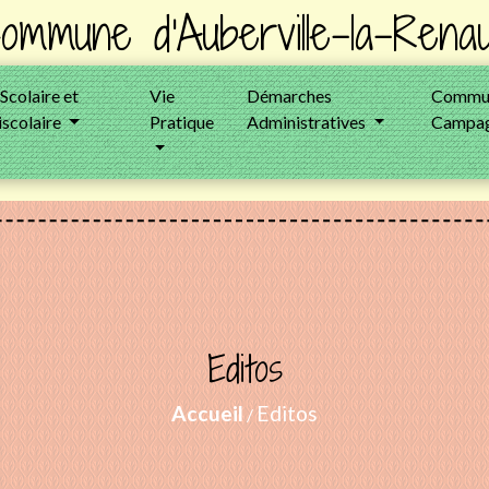
ommune d'Auberville-la-Renau
 Scolaire et
Vie
Démarches
Commun
iscolaire
Pratique
Administratives
Campag
Editos
Accueil
Editos
/