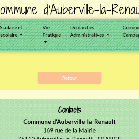
ommune d'Auberville-la-Renau
 Scolaire et
Vie
Démarches
Commun
iscolaire
Pratique
Administratives
Campag
Retour
Contacts
Commune d'Auberville-la-Renault
169 rue de la Mairie
76110 Auberville-la-Renault - FRANCE