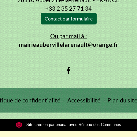
+33 2 35 27 71 34
Contact par formulaire
Ou par mail à :
mairieaubervillelarenault@orange.fr
tique de confidentialité
-
Accessibilité
-
Plan du sit
Site créé en partenariat avec Réseau des Communes