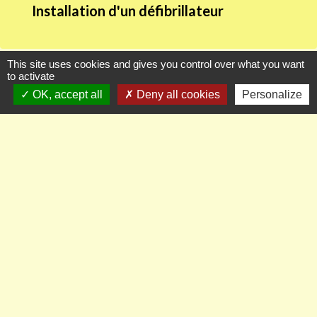
Installation d'un défibrillateur
This site uses cookies and gives you control over what you want
to activate
Contacts
OK, accept all
Deny all cookies
Personalize
Commune d'Auberville-la-Renault
169 rue de la Mairie
76110 Auberville-la-Renault - FRANCE
+33 2 35 27 71 34
Contact par formulaire
Ou par mail à :
mairieaubervillelarenault@orange.fr